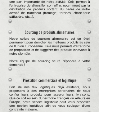
une part importante de notre activité. Cela permet à
l'entreprise de diversifier son offre, notamment par la
distribution de produits sortant du cadre de notre
activité de trancheur (fromage, terrines, charcuterie
pâtissière, etc...).
Sourcing de produits alimentaires
Notre cellule de sourcing alimentaire est en éveil
permanent pour dénicher les meilleurs produits au sein
de l'Union Européenne. Cela nous permets d'être force
de proposition et de suggérer des produits innovants à
notre clientèle.
Notre équipe de sourcing saura répondre à votre
demande !
Prestation commerciale et logistique
Fort de nos flux logistiques déjà existants, nous
proposons à des entreprises partenaires de nous
confier leurs produits pour assurer leurs livraisons.
Que ce soit au sein du territoire Français ou ailleurs en
Europe, notre service logistique peut vous proposer
une gestion logistique afin de vous soulager d'une
contrainte majeure.
Prestation industrielle de tranchage
Nous étudions toutes demandes de prestations de
tranchage.
N'hésitez pas à nous faire part de vos besoins.