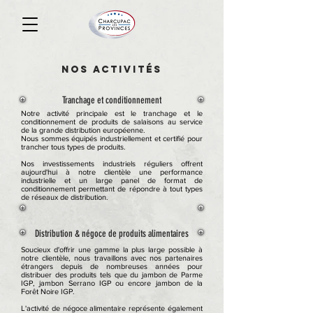
nos activités
Tranchage et conditionnement
Notre activité principale est le tranchage et le
conditionnement de produits de salaisons au service
de la grande distribution européenne.
Nous sommes équipés industriellement et certifié pour
trancher tous types de produits.
Nos investissements industriels réguliers offrent
aujourd'hui à notre clientèle une performance
industrielle et un large panel de format de
conditionnement permettant de répondre à tout types
de réseaux de distribution.
Distribution & négoce de produits alimentaires
Soucieux d'offrir une gamme la plus large possible à
notre clientèle, nous travaillons avec nos partenaires
étrangers depuis de nombreuses années pour
distribuer des produits tels que du jambon de Parme
IGP, jambon Serrano IGP ou encore jambon de la
Forêt Noire IGP.
L'activité de négoce alimentaire représente également